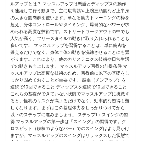
ルアップとは？ マッスルアップは懸垂とディップスの動作
を連続して行う動きで、主に広背筋や上腕三頭筋など上半身
の大きな筋肉群を使います。単なる筋力トレーニングの枠を
超え、身体コントロールやタイミング、爆発的なパワーが求
められる高度な技術です。ストリートワークアウトの中でも
人気が高く、フリースタイルの動きに取り入れられることも
多いです。 マッスルアップを習得することは、単に筋肉を
鍛えるだけでなく、身体全体の動きを洗練させることにも繋
がります。これにより、他のカリステニクス技術や日常生活
での動きも向上します。 マッスルアップ習得の前提条件 マ
ッスルアップは高度な技術のため、習得前に以下の基礎をし
っかり固めておくことが重要です。 懸垂（チンアップ）を
連続で10回できること ディップスを連続で10回できること
これらの基礎ができていない状態でマッスルアップに挑戦す
ると、怪我のリスクが高まるだけでなく、効率的な習得も難
しくなります。まずはこの基礎体力をしっかりつけてから、
以下のステップに進みましょう。 ステップ1：スイングの習
得 マッスルアップの第一歩は「スイング」の習得です。ク
ロスピット（鉄棒のようなバー）でのスイングはよく見かけ
ますが、マッスルアップのスイングはリラックスした状態で