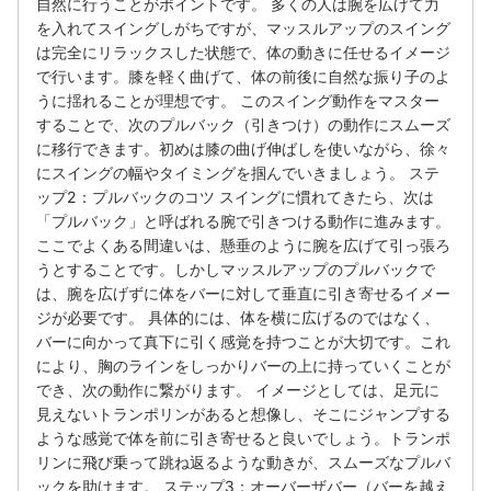
自然に行うことがポイントです。 多くの人は腕を広げて力
を入れてスイングしがちですが、マッスルアップのスイング
は完全にリラックスした状態で、体の動きに任せるイメージ
で行います。膝を軽く曲げて、体の前後に自然な振り子のよ
うに揺れることが理想です。 このスイング動作をマスター
することで、次のプルバック（引きつけ）の動作にスムーズ
に移行できます。初めは膝の曲げ伸ばしを使いながら、徐々
にスイングの幅やタイミングを掴んでいきましょう。 ステ
ップ2：プルバックのコツ スイングに慣れてきたら、次は
「プルバック」と呼ばれる腕で引きつける動作に進みます。
ここでよくある間違いは、懸垂のように腕を広げて引っ張ろ
うとすることです。しかしマッスルアップのプルバックで
は、腕を広げずに体をバーに対して垂直に引き寄せるイメー
ジが必要です。 具体的には、体を横に広げるのではなく、
バーに向かって真下に引く感覚を持つことが大切です。これ
により、胸のラインをしっかりバーの上に持っていくことが
でき、次の動作に繋がります。 イメージとしては、足元に
見えないトランポリンがあると想像し、そこにジャンプする
ような感覚で体を前に引き寄せると良いでしょう。トランポ
リンに飛び乗って跳ね返るような動きが、スムーズなプルバ
ックを助けます。 ステップ3：オーバーザバー（バーを越え