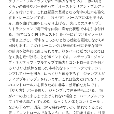
ラリアン・プルアップで背中の筋力を養う 次に、腰の高さ
くらいの鉄棒やバーを使って「オーストラリアン・プルアッ
プ」を行います。これは懸垂の基礎となる背中の筋力を強化
するトレーニングです。 【やり方】 バーの下に体を潜り込
み、膝を曲げて腰をしっかり上げる。 先ほどのスキャプラ
リトラクションで肩甲骨を内側に寄せた状態で体を引き付け
る。 顎ではなく胸（チェスト）をバーに近づけるイメージ
で引き上げる。 背中をしっかりと絞る感覚を意識しながら8
回繰り返す。 このトレーニングは懸垂の動作に必要な背中
の筋肉を効率的に鍛えられます。顎をバーに近づけるのでは
なく胸を近づけることがポイントです。 ステップ3：ジャン
プ・ネガティブ・プルアップで筋力とコントロール力を鍛え
る いよいよ鉄棒を使った本格的なトレーニングです。ジャ
ンプしてバーを掴み、ゆっくりと体を下ろす「ジャンプネガ
ティブプルアップ」を行います。これは筋力だけでなく、体
のコントロール力を養うために非常に効果的な方法です。
【やり方】 バーを握り、ジャンプして体を持ち上げる。 顎
がバーの上に来るまで上げられない場合は、ハーフプルアッ
プ（半分の高さ）でもOK。 ゆっくりと体をコントロールし
ながら下ろす。 最初は体が揺れやすいが、慣れてくると安
定してコントロールできるようになる。 2回繰り返す。 注意