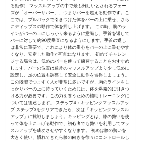
る動作） マッスルアップの中で最も難しいとされるフェー
ズが「オーバーザバー」、つまりバーを超える動作です。こ
こでは、プルバックで引きつけた体をバーの上に乗せ、さら
にディップスの動作で体を押し上げます。 この時、胸のラ
インがバーの上にしっかり来るように意識し、手首を返して
バーに対して約90度垂直になるようにします。手首の返し
は非常に重要で、これにより体の重心をバーの上に乗せやす
くなり、安定した動作が可能になります。 初めてチャレン
ジする場合は、低めのバーを使って練習することをおすすめ
します。バーの位置は通常のマッスルアップより少し低めに
設定し、足の位置も調整して安全に動作を習得しましょう。
この段階でつまずく人が非常に多いですが、胸のラインをし
っかりバーの上に持っていくためには、体を爆発的に引きつ
ける力が必要です。この力を養うための補助トレーニングに
ついては後述します。 ステップ4：キッピングマッスルアッ
プ ステップ3をクリアできたら、次は「キッピングマッスル
アップ」に挑戦しましょう。キッピングとは、膝の勢いを使
って体を上に上げる動作で、初心者でも勢いを利用してマッ
スルアップを成功させやすくなります。 初めは膝の勢いを
大きく使い、慣れてきたら膝の向きを徐々にコントロールし