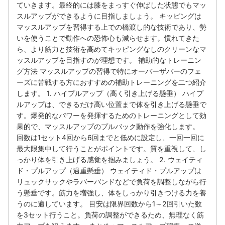
ていきます。最終的には膝をまっすぐ伸ばした状態でもマッ
スルアップができるように目指しましょう。 キッピングは
マッスルアップを習得する上での橋渡し的な技術であり、勢
いを使うことで動作への恐怖心も減らせます。慣れてきた
ら、より筋力と技術を高めてキッピングなしのクリーンなマ
ッスルアップを目指すのが理想です。 補助的なトレーニン
グ方法 マッスルアップの習得で特にオーバーザバーのフェ
ーズに苦戦する方におすすめの補助トレーニングを二つ紹介
します。 1. ハイプルアップ（高く引き上げる懸垂） ハイプ
ルアップは、できるだけ高い位置まで体を引き上げる懸垂で
す。爆発的なパワーを発揮するためのトレーニングとして効
果的で、マッスルアップのプルバック動作を強化します。
回数は1セット4回から6回までと低めに設定し、一回一回に
最大限集中して行うことがポイントです。質を重視して、し
っかり体を引き上げる感覚を掴みましょう。 2. ウェイティ
ド・プルアップ（過重懸垂） ウェイティド・プルアップは
リュックサックやラバーバンドなどで負荷を調整しながら行
う懸垂です。筋力を増強し、体をしっかり引きつける力を養
うのに適しています。 目安は限界回数から1～2回引いた数
を3セット行うこと。負荷の調整ができるため、無理なく筋