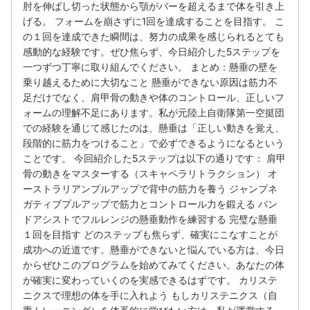
肘を伸ばし切った状態から顎がバーを超えるまで体を引き上
げる。 フォームを崩さずに1回を達成することを目指す。 こ
の１回を達成できた瞬間は、努力の成果を感じられるとても
感動的な経験です。ぜひ焦らず、今日紹介した5ステップを
一つずつ丁寧に取り組んでください。 まとめ：懸垂の壁を
乗り越えるために大切なこと 懸垂ができない原因は筋力不
足だけでなく、肩甲骨の動きや体のコントロール、正しいフ
ォームの理解不足にあります。私が元陸上自衛隊第一空挺団
での経験を通じて感じたのは、懸垂は「正しい動きを覚え、
段階的に筋力をつけること」で必ずできるようになるという
ことです。 今回紹介した5ステップは以下の通りです： 肩甲
骨の動きをマスターする（スキャペラリトラクション） オ
ーストラリアンプルアップで背中の筋力を養う ジャンプネ
ガティブプルアップで筋力とコントロール力を鍛える バン
ドアシストでフルレンジの懸垂動作を練習する 完璧な懸垂
１回を目指す どのステップも焦らず、確実にこなすことが
成功への近道です。懸垂ができないと悩んでいる方は、今日
からぜひこのプログラムを始めてみてください。あなたの体
が確実に変わっていくのを実感できるはずです。 カリステ
ニクスで理想の体を手に入れよう もしカリステニクス（自