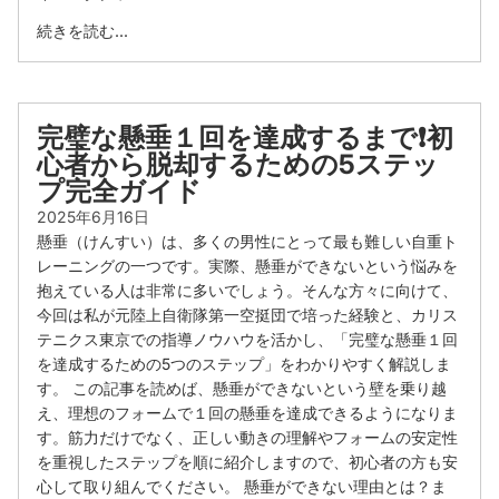
続きを読む...
完璧な懸垂１回を達成するまで❗️初
心者から脱却するための5ステッ
プ完全ガイド
2025年6月16日
懸垂（けんすい）は、多くの男性にとって最も難しい自重ト
レーニングの一つです。実際、懸垂ができないという悩みを
抱えている人は非常に多いでしょう。そんな方々に向けて、
今回は私が元陸上自衛隊第一空挺団で培った経験と、カリス
テニクス東京での指導ノウハウを活かし、「完璧な懸垂１回
を達成するための5つのステップ」をわかりやすく解説しま
す。 この記事を読めば、懸垂ができないという壁を乗り越
え、理想のフォームで１回の懸垂を達成できるようになりま
す。筋力だけでなく、正しい動きの理解やフォームの安定性
を重視したステップを順に紹介しますので、初心者の方も安
心して取り組んでください。 懸垂ができない理由とは？ま