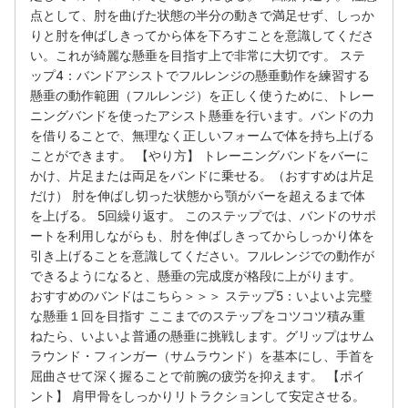
点として、肘を曲げた状態の半分の動きで満足せず、しっか
りと肘を伸ばしきってから体を下ろすことを意識してくださ
い。これが綺麗な懸垂を目指す上で非常に大切です。 ステ
ップ4：バンドアシストでフルレンジの懸垂動作を練習する
懸垂の動作範囲（フルレンジ）を正しく使うために、トレー
ニングバンドを使ったアシスト懸垂を行います。バンドの力
を借りることで、無理なく正しいフォームで体を持ち上げる
ことができます。 【やり方】 トレーニングバンドをバーに
かけ、片足または両足をバンドに乗せる。（おすすめは片足
だけ） 肘を伸ばし切った状態から顎がバーを超えるまで体
を上げる。 5回繰り返す。 このステップでは、バンドのサポ
ートを利用しながらも、肘を伸ばしきってからしっかり体を
引き上げることを意識してください。フルレンジでの動作が
できるようになると、懸垂の完成度が格段に上がります。
おすすめのバンドはこちら＞＞＞ ステップ5：いよいよ完璧
な懸垂１回を目指す ここまでのステップをコツコツ積み重
ねたら、いよいよ普通の懸垂に挑戦します。グリップはサム
ラウンド・フィンガー（サムラウンド）を基本にし、手首を
屈曲させて深く握ることで前腕の疲労を抑えます。 【ポイ
ント】 肩甲骨をしっかりリトラクションして安定させる。