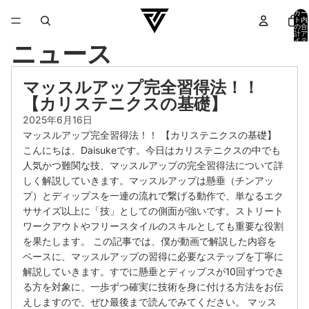
カー
ト内
の合
計ア
イテ
ニュース
ム
数:
0
マッスルアップ完全習得法！！
【カリステニクスの基礎】
2025年6月16日
マッスルアップ完全習得法！！ 【カリステニクスの基礎】
こんにちは、Daisukeです。今日はカリステニクスの中でも
人気かつ難関な技、マッスルアップの完全習得法について詳
しく解説していきます。マッスルアップは懸垂（チンアッ
プ）とディップスを一連の流れで繋げる動作で、単なるエク
ササイズ以上に「技」としての側面が強いです。ストリート
ワークアウトやフリースタイルのスキルとしても重要な役割
を果たします。 この記事では、僕が動画で解説した内容を
ベースに、マッスルアップの習得に必要なステップを丁寧に
解説していきます。すでに懸垂とディップスが10回ずつでき
る方を対象に、一歩ずつ確実に技術を身に付ける方法をお伝
えしますので、ぜひ最後まで読んでみてください。 マッス