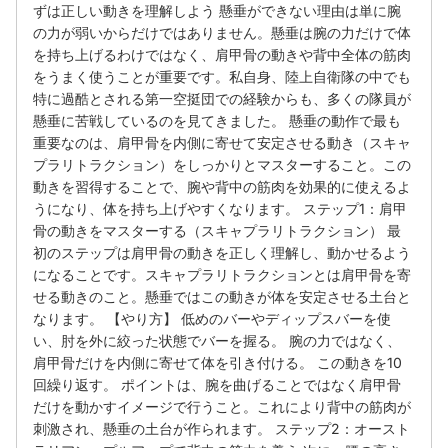
ずは正しい動きを理解しよう 懸垂ができない理由は単に腕
の力が弱いからだけではありません。懸垂は腕の力だけで体
を持ち上げるわけではなく、肩甲骨の動きや背中全体の筋肉
をうまく使うことが重要です。私自身、陸上自衛隊の中でも
特に過酷とされる第一空挺団での経験からも、多くの隊員が
懸垂に苦戦しているのを見てきました。 懸垂の動作で最も
重要なのは、肩甲骨を内側に寄せて安定させる動き（スキャ
プラリトラクション）をしっかりとマスターすること。この
動きを習得することで、腕や背中の筋肉を効果的に使えるよ
うになり、体を持ち上げやすくなります。 ステップ1：肩甲
骨の動きをマスターする（スキャプラリトラクション） 最
初のステップは肩甲骨の動きを正しく理解し、動かせるよう
になることです。スキャプラリトラクションとは肩甲骨を寄
せる動きのこと。懸垂ではこの動きが体を安定させる土台と
なります。 【やり方】 低めのバーやディップスバーを使
い、肘を外に絞った状態でバーを握る。 腕の力ではなく、
肩甲骨だけを内側に寄せて体を引き付ける。 この動きを10
回繰り返す。 ポイントは、腕を曲げることではなく肩甲骨
だけを動かすイメージで行うこと。これにより背中の筋肉が
刺激され、懸垂の土台が作られます。 ステップ2：オースト