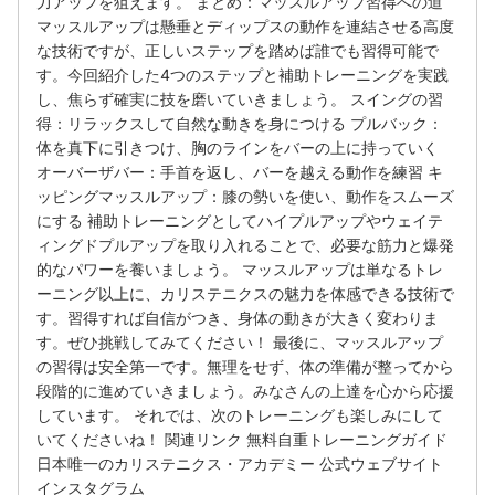
力アップを狙えます。 まとめ：マッスルアップ習得への道
マッスルアップは懸垂とディップスの動作を連結させる高度
な技術ですが、正しいステップを踏めば誰でも習得可能で
す。今回紹介した4つのステップと補助トレーニングを実践
し、焦らず確実に技を磨いていきましょう。 スイングの習
得：リラックスして自然な動きを身につける プルバック：
体を真下に引きつけ、胸のラインをバーの上に持っていく
オーバーザバー：手首を返し、バーを越える動作を練習 キ
ッピングマッスルアップ：膝の勢いを使い、動作をスムーズ
にする 補助トレーニングとしてハイプルアップやウェイテ
ィングドプルアップを取り入れることで、必要な筋力と爆発
的なパワーを養いましょう。 マッスルアップは単なるトレ
ーニング以上に、カリステニクスの魅力を体感できる技術で
す。習得すれば自信がつき、身体の動きが大きく変わりま
す。ぜひ挑戦してみてください！ 最後に、マッスルアップ
の習得は安全第一です。無理をせず、体の準備が整ってから
段階的に進めていきましょう。みなさんの上達を心から応援
しています。 それでは、次のトレーニングも楽しみにして
いてくださいね！ 関連リンク 無料自重トレーニングガイド
日本唯一のカリステニクス・アカデミー 公式ウェブサイト
インスタグラム